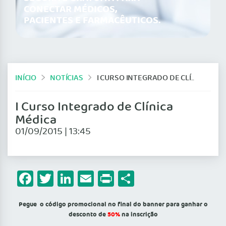
CONECTAR MÉDICOS,
PACIENTES E FARMACÊUTICOS.
INÍCIO
NOTÍCIAS
I CURSO INTEGRADO DE CLÍNICA MÉDICA
I Curso Integrado de Clínica
Médica
01/09/2015 | 13:45
Facebook
Twitter
LinkedIn
Email
Print
Share
Pegue o código promocional no final do banner para ganhar o
desconto de
50%
na inscrição