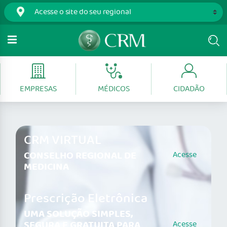
EMPRESAS
MÉDICOS
CIDADÃO
CRM VIRTUAL
CONSELHO REGIONAL DE
Acesse
MEDICINA
Prescrição Eletrônica
UMA SOLUÇÃO SIMPLES,
SEGURA E GRATUITA PARA
Acesse