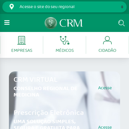
EMPRESAS
MÉDICOS
CIDADÃO
CRM VIRTUAL
CONSELHO REGIONAL DE
Acesse
MEDICINA
Prescrição Eletrônica
UMA SOLUÇÃO SIMPLES,
SEGURA E GRATUITA PARA
Acesse