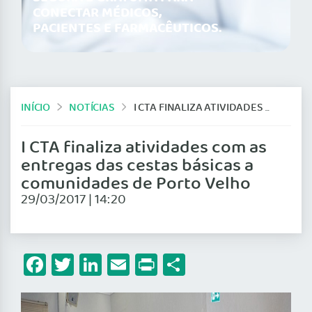
CONECTAR MÉDICOS,
PACIENTES E FARMACÊUTICOS.
INÍCIO
NOTÍCIAS
I CTA FINALIZA ATIVIDADES COM AS ENTREGAS DAS CESTAS BÁSICAS A COMUNIDADES DE PORTO VELHO
I CTA finaliza atividades com as
entregas das cestas básicas a
comunidades de Porto Velho
29/03/2017 | 14:20
Facebook
Twitter
LinkedIn
Email
Print
Share