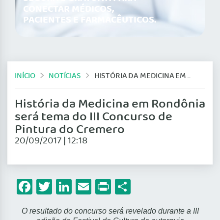
CONECTAR MÉDICOS,
PACIENTES E FARMACÊUTICOS.
INÍCIO
NOTÍCIAS
HISTÓRIA DA MEDICINA EM RONDÔNIA SERÁ TEMA DO III CONCURSO DE PINTURA DO CREMERO
História da Medicina em Rondônia
será tema do III Concurso de
Pintura do Cremero
20/09/2017 | 12:18
Facebook
Twitter
LinkedIn
Email
Print
Share
O resultado do concurso será revelado durante a III