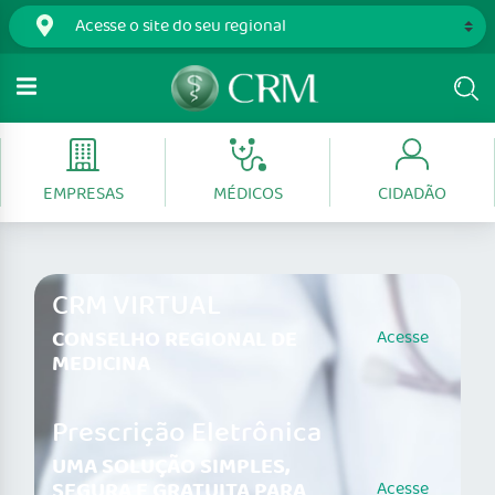
EMPRESAS
MÉDICOS
CIDADÃO
CRM VIRTUAL
CONSELHO REGIONAL DE
Acesse
MEDICINA
Prescrição Eletrônica
UMA SOLUÇÃO SIMPLES,
SEGURA E GRATUITA PARA
Acesse