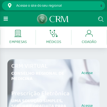
EMPRESAS
MÉDICOS
CIDADÃO
CRM VIRTUAL
CONSELHO REGIONAL DE
Acesse
MEDICINA
Prescrição Eletrônica
UMA SOLUÇÃO SIMPLES,
SEGURA E GRATUITA PARA
Acesse