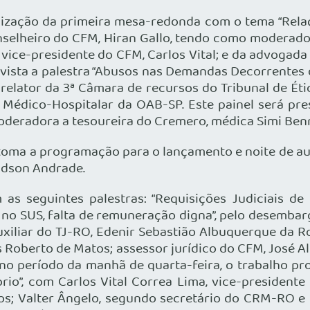
lização da primeira mesa-redonda com o tema “Rela
nselheiro do CFM, Hiran Gallo, tendo como moderador
 vice-presidente do CFM, Carlos Vital; e da advogad
revista a palestra “Abusos nas Demandas Decorrentes
relator da 3ª Câmara de recursos do Tribunal de Éti
Médico-Hospitalar da OAB-SP. Este painel será pre
oderadora a tesoureira do Cremero, médica Simi Be
toma a programação para o lançamento e noite de aut
Edson Andrade.
s seguintes palestras: “Requisições Judiciais de
no SUS, falta de remuneração digna”, pelo desembarg
uxiliar do TJ-RO, Edenir Sebastião Albuquerque da Ro
s Roberto de Matos; assessor jurídico do CFM, José A
 no período da manhã de quarta-feira, o trabalho p
rio”, com Carlos Vital Correa Lima, vice-presidente
tórios; Valter Ângelo, segundo secretário do CRM-R