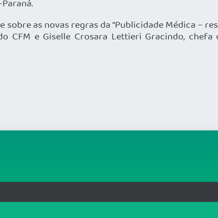
-Paraná.
te sobre as novas regras da “Publicidade Médica – re
 do CFM e Giselle Crosara Lettieri Gracindo, chef
org.br