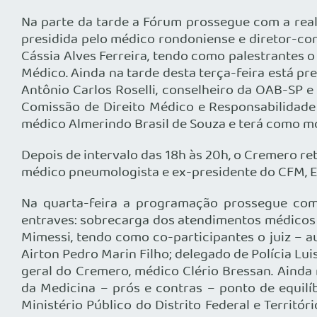
Na parte da tarde a Fórum prossegue com a rea
presidida pelo médico rondoniense e diretor-co
Cássia Alves Ferreira, tendo como palestrantes o
Médico. Ainda na tarde desta terça-feira está p
Antônio Carlos Roselli, conselheiro da OAB-SP e 
Comissão de Direito Médico e Responsabilidade 
médico Almerindo Brasil de Souza e terá como m
Depois de intervalo das 18h às 20h, o Cremero re
médico pneumologista e ex-presidente do CFM, 
Na quarta-feira a programação prossegue com a
entraves: sobrecarga dos atendimentos médicos 
Mimessi, tendo como co-participantes o juiz – a
Airton Pedro Marin Filho; delegado de Polícia Lui
geral do Cremero, médico Clério Bressan. Ainda
da Medicina – prós e contras – ponto de equilíb
Ministério Público do Distrito Federal e Terri