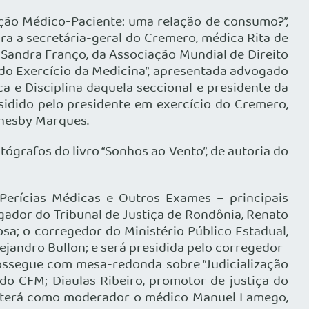
ção Médico-Paciente: uma relação de consumo?”,
a a secretária-geral do Cremero, médica Rita de
a Sandra Franço, da Associação Mundial de Direito
 do Exercício da Medicina”, apresentada advogado
ca e Disciplina daquela seccional e presidente da
sidido pelo presidente em exercício do Cremero,
nnesby Marques.
ógrafos do livro “Sonhos ao Vento”, de autoria do
 Perícias Médicas e Outros Exames – principais
ador do Tribunal de Justiça de Rondônia, Renato
sa; o corregedor do Ministério Público Estadual,
lejandro Bullon; e será presidida pelo corregedor-
rossegue com mesa-redonda sobre “Judicialização
 do CFM; Diaulas Ribeiro, promotor de justiça do
O e terá como moderador o médico Manuel Lamego,