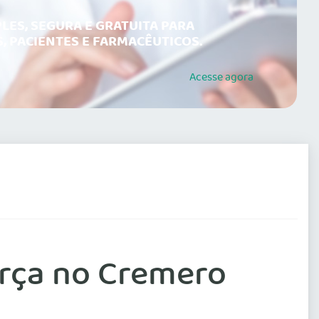
LES, SEGURA E GRATUITA PARA
, PACIENTES E FARMACÊUTICOS.
Acesse
agora
erça no Cremero