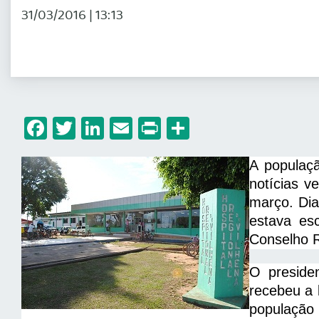
31/03/2016 | 13:13
Facebook
Twitter
LinkedIn
Email
Print
Share
A populaçã
notícias v
março. Dia
estava es
Conselho 
O preside
recebeu a 
população 