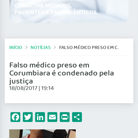
CONECTAR MÉDICOS,
PACIENTES E FARMACÊUTICOS.
INÍCIO
NOTÍCIAS
FALSO MÉDICO PRESO EM CORUMBIARA É CONDENADO PELA JUSTIÇA
Falso médico preso em
Corumbiara é condenado pela
justiça
18/08/2017 | 19:14
Facebook
Twitter
LinkedIn
Email
Print
Share