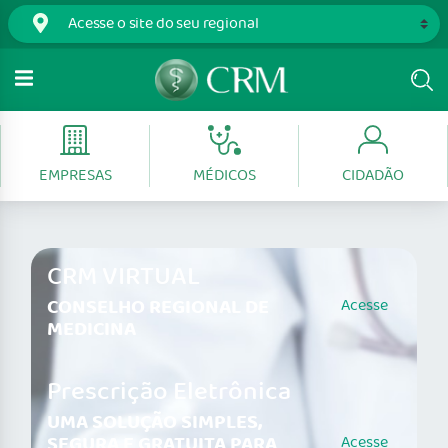
EMPRESAS
MÉDICOS
CIDADÃO
CRM VIRTUAL
CONSELHO REGIONAL DE
Acesse
MEDICINA
Prescrição Eletrônica
UMA SOLUÇÃO SIMPLES,
SEGURA E GRATUITA PARA
Acesse