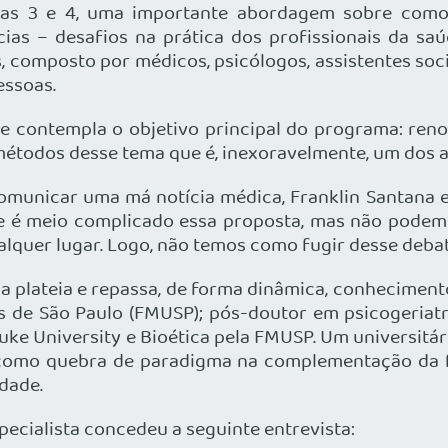
ias 3 e 4, uma importante abordagem sobre como
s – desafios na prática dos profissionais da saúd
, composto por médicos, psicólogos, assistentes soci
essoas.
 e contempla o objetivo principal do programa: reno
métodos desse tema que é, inexoravelmente, um dos 
omunicar uma má notícia médica, Franklin Santana e
ue é meio complicado essa proposta, mas não podemo
quer lugar. Logo, não temos como fugir desse debate
a plateia e repassa, de forma dinâmica, conhecimento
 de São Paulo (FMUSP); pós-doutor em psicogeriatri
ke University e Bioética pela FMUSP. Um universitár
 como quebra de paradigma na complementação da fo
dade.
pecialista concedeu a seguinte entrevista: