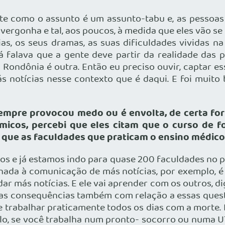
nte como o assunto é um assunto-tabu e, as pessoa
 vergonha e tal, aos poucos, à medida que eles vão s
s, os seus dramas, as suas dificuldades vividas na p
já falava que a gente deve partir da realidade das
m Rondônia é outra. Então eu preciso ouvir, captar e
s notícias nesse contexto que é daqui. E foi muito 
sempre provocou medo ou é envolta, de certa for
micos,
percebi que eles citam que o curso de 
 que as faculdades que praticam o ensino médic
os e já estamos indo para quase 200 faculdades no pa
inada à comunicação de más notícias, por exemplo, é
 más notícias. E ele vai aprender com os outros, dig
as consequências também com relação a essas questõe
e trabalhar praticamente todos os dias com a morte. 
lo, se você trabalha num pronto- socorro ou numa U