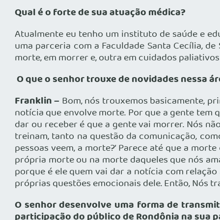
Qual é o forte de sua atuação médica?
Atualmente eu tenho um instituto de saúde e ed
uma parceria com a Faculdade Santa Cecília, de
morte, em morrer e, outra em cuidados paliativos
O que o senhor trouxe de novidades nessa ár
Franklin –
Bom, nós trouxemos basicamente, prim
notícia que envolve morte. Por que a gente tem q
dar ou receber é que a gente vai morrer. Nós n
treinam, tanto na questão da comunicação, com
pessoas veem, a morte?’ Parece até que a morte
própria morte ou na morte daqueles que nós am
porque é ele quem vai dar a notícia com relação 
próprias questões emocionais dele. Então, Nós t
O senhor desenvolve uma forma de transmiti
participação do público de Rondônia na sua p