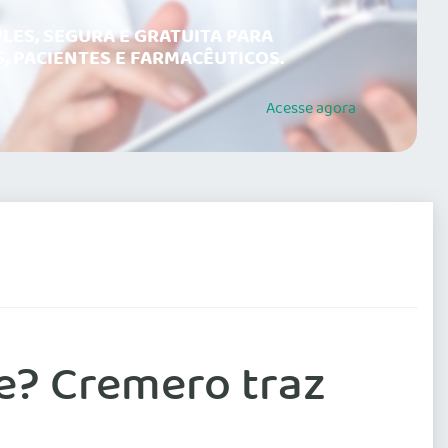
LES, SEGURA E GRATUITA PARA
, PACIENTES E FARMACÊUTICOS.
Acesse
agora
te? Cremero traz