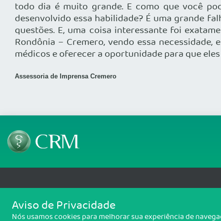
todo dia é muito grande. E como que você pod
desenvolvido essa habilidade? É uma grande falh
questões. E, uma coisa interessante foi exatam
Rondônia – Cremero, vendo essa necessidade, e
médicos e oferecer a oportunidade para que ele
Assessoria de Imprensa Cremero
Telefone: 69 99912-5448
Email: protocolo@cremero.
Aviso de Privacidade
Avenida dos Imigrantes, 3414, Liberdade, Porto Velho/RO - CEP: 76803-850
Nós usamos cookies para melhorar sua experiência de navegaçã
Copyright 2026 CREMERO. Todos os direitos reservados.