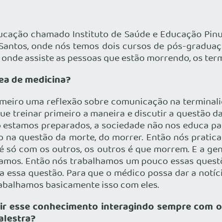
ucação chamado Instituto de Saúde e Educação Pinus
 Santos, onde nós temos dois cursos de pós-gradua
 onde assiste as pessoas que estão morrendo, os term
ea de medicina?
eiro uma reflexão sobre comunicação na terminalida
ue treinar primeiro a maneira e discutir a questão d
ão estamos preparados, a sociedade não nos educa p
o na questão da morte, do morrer. Então nós pratic
 é só com os outros, os outros é que morrem. E a ge
amos. Então nós trabalhamos um pouco essas questõ
a essa questão. Para que o médico possa dar a notíci
rabalhamos basicamente isso com eles.
r esse conhecimento interagindo sempre com o p
alestra?