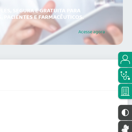
LES, SEGURA E GRATUITA PARA
, PACIENTES E FARMACÊUTICOS.
Acesse
agora