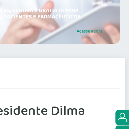
LES, SEGURA E GRATUITA PARA
, PACIENTES E FARMACÊUTICOS.
Acesse
agora
esidente Dilma