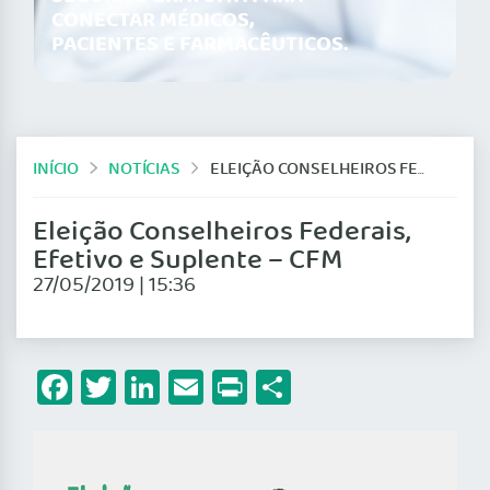
CONECTAR MÉDICOS,
PACIENTES E FARMACÊUTICOS.
INÍCIO
NOTÍCIAS
ELEIÇÃO CONSELHEIROS FEDERAIS, EFETIVO E SUPLENTE – CFM
Eleição Conselheiros Federais,
Efetivo e Suplente – CFM
27/05/2019 | 15:36
Facebook
Twitter
LinkedIn
Email
Print
Share