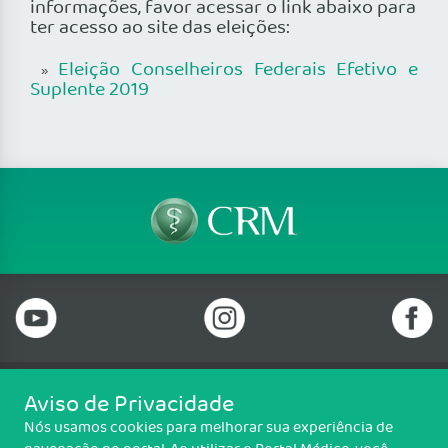
informações, favor acessar o link abaixo para
ter acesso ao site das eleições:
Eleição Conselheiros Federais Efetivo e
»
Suplente 2019
Aviso de Privacidade
Telefone: 69 99912-5448
Nós usamos cookies para melhorar sua experiência de
Email: protocolo@cremero.org.br