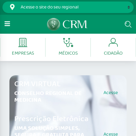
EMPRESAS
MÉDICOS
CIDADÃO
CRM VIRTUAL
CONSELHO REGIONAL DE
Acesse
MEDICINA
Prescrição Eletrônica
UMA SOLUÇÃO SIMPLES,
SEGURA E GRATUITA PARA
Acesse