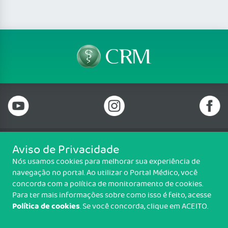
Aviso de Privacidade
Telefone: 69 99912-5448
Nós usamos cookies para melhorar sua experiência de
Email: protocolo@cremero.org.br
navegação no portal. Ao utilizar o Portal Médico, você
Avenida dos Imigrantes, 3414, Liberdade, Porto Velho/RO - CEP: 76803-
concorda com a política de monitoramento de cookies.
850
Para ter mais informações sobre como isso é feito, acesse
Política de cookies
. Se você concorda, clique em ACEITO.
Copyright CREMERO. Todos os direitos reservados.