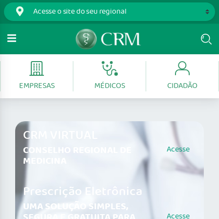
EMPRESAS
MÉDICOS
CIDADÃO
CRM VIRTUAL
CONSELHO REGIONAL DE
Acesse
MEDICINA
Prescrição Eletrônica
UMA SOLUÇÃO SIMPLES,
SEGURA E GRATUITA PARA
Acesse