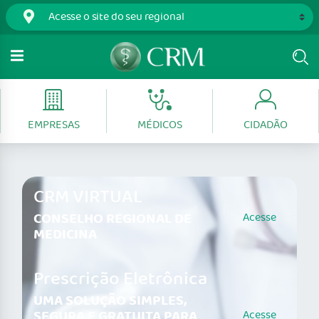
EMPRESAS
MÉDICOS
CIDADÃO
CRM VIRTUAL
CONSELHO REGIONAL DE
Acesse
MEDICINA
Prescrição Eletrônica
UMA SOLUÇÃO SIMPLES,
SEGURA E GRATUITA PARA
Acesse