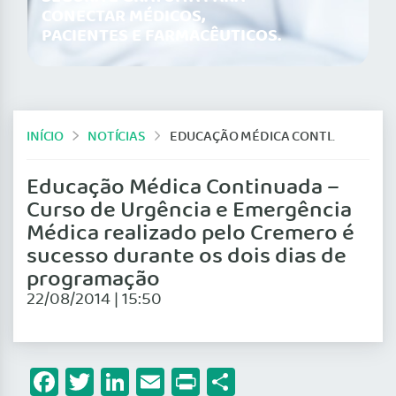
CONECTAR MÉDICOS,
PACIENTES E FARMACÊUTICOS.
INÍCIO
NOTÍCIAS
EDUCAÇÃO MÉDICA CONTINUADA – CURSO DE URGÊNCIA E EMERGÊNCIA MÉDICA REALIZADO PELO CREMERO É SUCESSO DURANTE OS DOIS DIAS DE PROGRAMAÇÃO
Educação Médica Continuada –
Curso de Urgência e Emergência
Médica realizado pelo Cremero é
sucesso durante os dois dias de
programação
22/08/2014 | 15:50
Facebook
Twitter
LinkedIn
Email
Print
Share