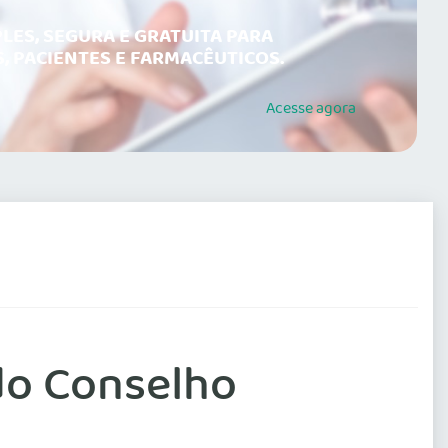
LES, SEGURA E GRATUITA PARA
, PACIENTES E FARMACÊUTICOS.
Acesse
agora
do Conselho