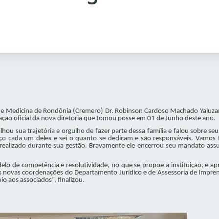
 de Medicina de Rondônia (Cremero) Dr. Robinson Cardoso Machado Yaluzan
ação oficial da nova diretoria que tomou posse em 01 de Junho deste ano.
u sua trajetória e orgulho de fazer parte dessa família e falou sobre se
ço cada um deles e sei o quanto se dedicam e são responsáveis. Vamos f
 realizado durante sua gestão. Bravamente ele encerrou seu mandato as
delo de competência e resolutividade, no que se propõe a instituição, e a
 as novas coordenações do Departamento Jurídico e de Assessoria de Impre
o aos associados”, finalizou.