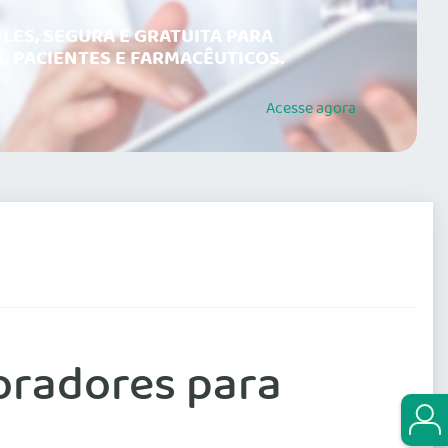
LES, SEGURA E GRATUITA PARA
, PACIENTES E FARMACÊUTICOS.
Acesse
agora
oradores para