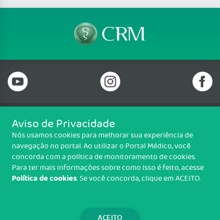
Aviso de Privacidade
Telefone: 69 99912-5448
Nós usamos cookies para melhorar sua experiência de
Email: protocolo@cremero.org.br
navegação no portal. Ao utilizar o Portal Médico, você
Avenida dos Imigrantes, 3414, Liberdade, Porto Velho/RO - CEP: 76803-
concorda com a política de monitoramento de cookies.
850
Para ter mais informações sobre como isso é feito, acesse
Política de cookies
. Se você concorda, clique em ACEITO.
Copyright CREMERO. Todos os direitos reservados.
TRANSPARÊNCIA E PRESTAÇÃO DE
CONTAS
ACEITO