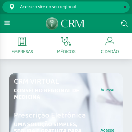
EMPRESAS
MÉDICOS
CIDADÃO
CRM VIRTUAL
CONSELHO REGIONAL DE
Acesse
MEDICINA
Prescrição Eletrônica
UMA SOLUÇÃO SIMPLES,
SEGURA E GRATUITA PARA
Acesse