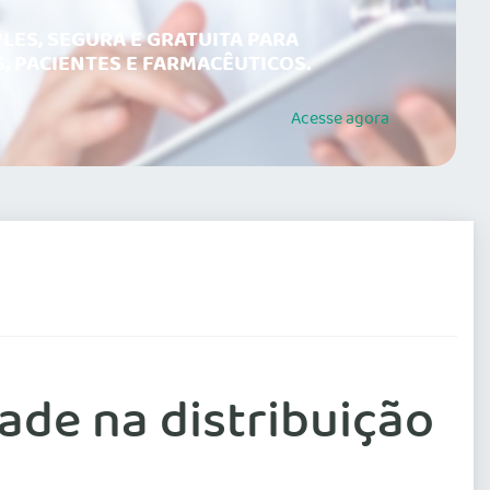
LES, SEGURA E GRATUITA PARA
, PACIENTES E FARMACÊUTICOS.
Acesse
agora
ade na distribuição