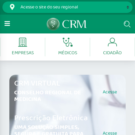
EMPRESAS
MÉDICOS
CIDADÃO
CRM VIRTUAL
CONSELHO REGIONAL DE
Acesse
MEDICINA
Prescrição Eletrônica
UMA SOLUÇÃO SIMPLES,
SEGURA E GRATUITA PARA
Acesse