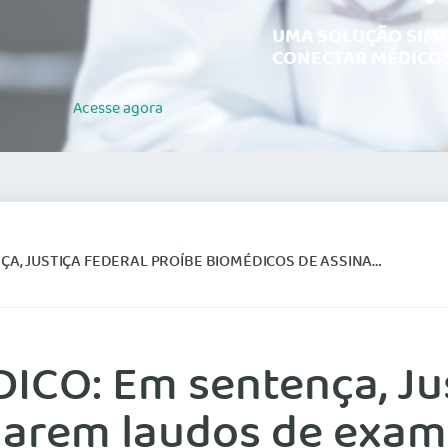
UMA SOLUÇÃO SIMP
CONECTAR MÉDICOS
Acesse
agora
ERAL PROÍBE BIOMÉDICOS DE ASSINAREM LAUDOS DE EXAMES CITOPATOLÓGICOS
CO: Em sentença, Jus
narem laudos de exam