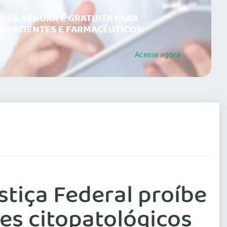
LES, SEGURA E GRATUITA PARA
, PACIENTES E FARMACÊUTICOS.
Acesse
agora
tiça Federal proíbe
es citopatológicos