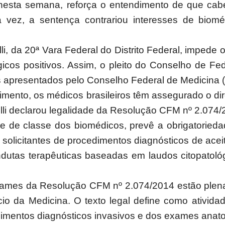
nesta semana, reforça o entendimento de que cabe
 vez, a sentença contrariou interesses de biom
li, da 20ª Vara Federal do Distrito Federal, impede 
os positivos. Assim, o pleito do Conselho de Fede
os apresentados pelo Conselho Federal de Medicina
nto, os médicos brasileiros têm assegurado o direi
elli declarou legalidade da Resolução CFM nº 2.074
de de classe dos biomédicos, prevê a obrigatorieda
solicitantes de procedimentos diagnósticos de ace
dutas terapêuticas baseadas em laudos citopatológic
itames da Resolução CFM nº 2.074/2014 estão plena
cio da Medicina. O texto legal define como ativida
mentos diagnósticos invasivos e dos exames anato