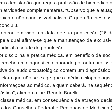
ém a legislação que rege a profissão de biomédico 
m atividades complementares. “Observo que a atua
nica e não conclusiva/finalista. O que não lhes ass
concluiu.
 entrou em vigor na data de sua publicação (26 de
 pela qual afirma-se que a manutenção da exclusiv
ejudicial à saúde da população.
r disciplina a prática médica, em benefício da soc
receba um diagnóstico elaborado por outro profissio
lusiva do laudo citopatológico contém um diagnóst
 É claro que não se exige que o médico citopatologi
er informações ao médico, a quem caberá, na sequênci
stico”, afirmou o juiz Renato Borelli.
a classe médica, em consequência da atuação decis
as dos Conselhos Federal e Regionais de Medicina