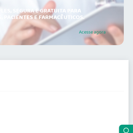
LES, SEGURA E GRATUITA PARA
, PACIENTES E FARMACÊUTICOS.
Acesse
agora