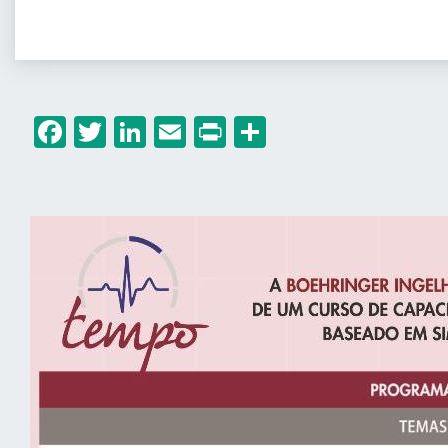
Facebook
Twitter
LinkedIn
Email
Print
Share