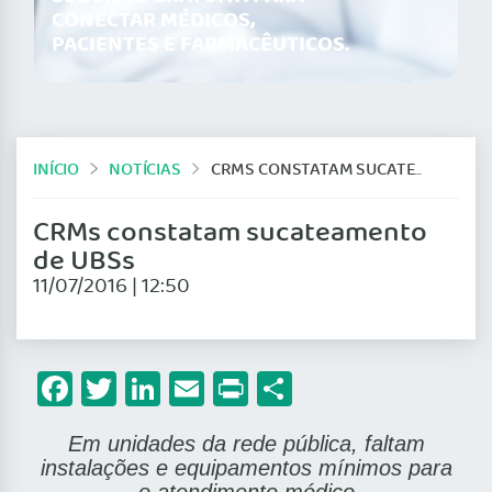
CONECTAR MÉDICOS,
PACIENTES E FARMACÊUTICOS.
INÍCIO
NOTÍCIAS
CRMS CONSTATAM SUCATEAMENTO DE UBSS
CRMs constatam sucateamento
de UBSs
11/07/2016 | 12:50
Facebook
Twitter
LinkedIn
Email
Print
Share
Em unidades da rede pública, faltam
instalações e equipamentos mínimos para