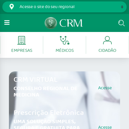
EMPRESAS
MÉDICOS
CIDADÃO
CRM VIRTUAL
CONSELHO REGIONAL DE
Acesse
MEDICINA
Prescrição Eletrônica
UMA SOLUÇÃO SIMPLES,
SEGURA E GRATUITA PARA
Acesse