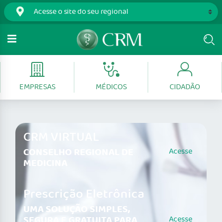
EMPRESAS
MÉDICOS
CIDADÃO
CRM VIRTUAL
CONSELHO REGIONAL DE
Acesse
MEDICINA
Prescrição Eletrônica
UMA SOLUÇÃO SIMPLES,
SEGURA E GRATUITA PARA
Acesse