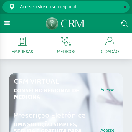
EMPRESAS
MÉDICOS
CIDADÃO
CRM VIRTUAL
CONSELHO REGIONAL DE
Acesse
MEDICINA
Prescrição Eletrônica
UMA SOLUÇÃO SIMPLES,
SEGURA E GRATUITA PARA
Acesse