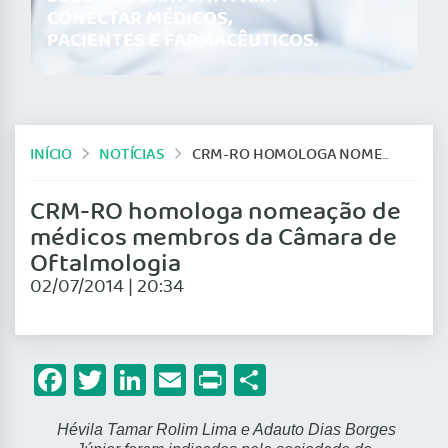
CONECTAR MÉDICOS,
PACIENTES E FARMACÊUTICOS.
INÍCIO
NOTÍCIAS
CRM-RO HOMOLOGA NOMEAÇÃO DE MÉDICOS MEMBROS DA CÂMARA DE OFTALMOLOGIA
CRM-RO homologa nomeação de
médicos membros da Câmara de
Oftalmologia
02/07/2014 | 20:34
Facebook
Twitter
LinkedIn
Email
Print
Share
Hévila Tamar Rolim Lima e Adauto Dias Borges