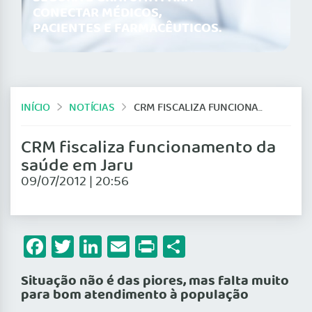
CONECTAR MÉDICOS,
PACIENTES E FARMACÊUTICOS.
INÍCIO
NOTÍCIAS
CRM FISCALIZA FUNCIONAMENTO DA SAÚDE EM JARU
CRM fiscaliza funcionamento da
saúde em Jaru
09/07/2012 | 20:56
Facebook
Twitter
LinkedIn
Email
Print
Share
Situação não é das piores, mas falta muito
para bom atendimento à população