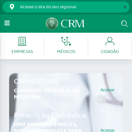
EMPRESAS
MÉDICOS
CIDADÃO
CRM VIRTUAL
CONSELHO REGIONAL DE
Acesse
MEDICINA
Prescrição Eletrônica
UMA SOLUÇÃO SIMPLES,
SEGURA E GRATUITA PARA
Acesse