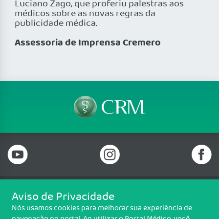
Luciano Zago, que proferiu palestras aos
médicos sobre as novas regras da
publicidade médica.
Assessoria de Imprensa Cremero
Aviso de Privacidade
Telefone: 69 99912-5448
Nós usamos cookies para melhorar sua experiência de
Email: protocolo@cremero.org.br