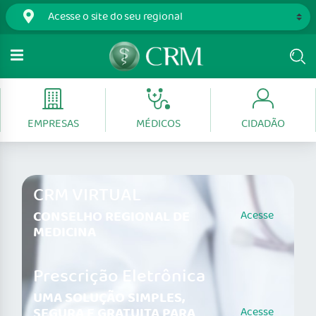
EMPRESAS
MÉDICOS
CIDADÃO
CRM VIRTUAL
CONSELHO REGIONAL DE
Acesse
MEDICINA
Prescrição Eletrônica
UMA SOLUÇÃO SIMPLES,
SEGURA E GRATUITA PARA
Acesse