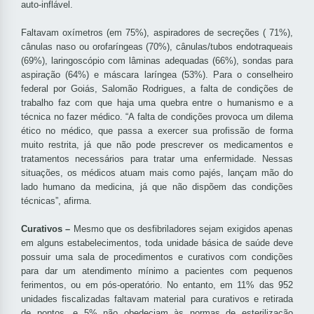
auto-inflável.
Faltavam oxímetros (em 75%), aspiradores de secreções ( 71%),
cânulas naso ou orofaríngeas (70%), cânulas/tubos endotraqueais
(69%), laringoscópio com lâminas adequadas (66%), sondas para
aspiração (64%) e máscara laríngea (53%). Para o conselheiro
federal por Goiás, Salomão Rodrigues, a falta de condições de
trabalho faz com que haja uma quebra entre o humanismo e a
técnica no fazer médico. “A falta de condições provoca um dilema
ético no médico, que passa a exercer sua profissão de forma
muito restrita, já que não pode prescrever os medicamentos e
tratamentos necessários para tratar uma enfermidade. Nessas
situações, os médicos atuam mais como pajés, lançam mão do
lado humano da medicina, já que não dispõem das condições
técnicas”, afirma.
Curativos –
Mesmo que os desfibriladores sejam exigidos apenas
em alguns estabelecimentos, toda unidade básica de saúde deve
possuir uma sala de procedimentos e curativos com condições
para dar um atendimento mínimo a pacientes com pequenos
ferimentos, ou em pós-operatório. No entanto, em 11% das 952
unidades fiscalizadas faltavam material para curativos e retirada
de pontos, e 5% não obedeciam às normas de esterilização