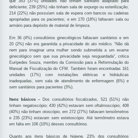
que 353 (37%) unidades não tinham sanitário adaptado para
deficiente; 239 (25%) não tinham sala de expurgo ou esterilização;
214 (22%) não possuíam sala de espera com bancos ou cadeiras
apropriadas para os pacientes; e em 170 (18%) faltavam sala ou
armário para depósito de material de limpeza.
Em 36 (4%) consultórios ginecológicos faltavam sanitários e em
20 (2%) não era garantida a privacidade do ato médico. “Não dá
nem para imaginar uma mulher sendo submetida a um exame
ginecológico sem que sua privacidade seja resguardada”, critica
Eurípedes Souza, membro da Comissão para a Reformulação do
Manual de Fiscalização do CFM. Também foram encontradas 161
unidades (17%) com instalações elétricas e hidráulicas
inadequadas, sem sala de atendimento de enfermagem (6%) e
sem sanitários para pacientes (3%).
Itens básicos –
Dos consultórios fiscalizados, 521 (51%) não
tinham negatoscópio; 430 (42%) estavam sem oftalmoscópio; 408
(40%) não tinham otoscópio, em 272 (27%) faltavam tensiômetros
e 235 (23%) estavam sem estetoscópio. Até termômetro estava
em falta em 106 (10%) desses consultórios.
Quanto aos itens básicos de higiene, 23% dos consultórios