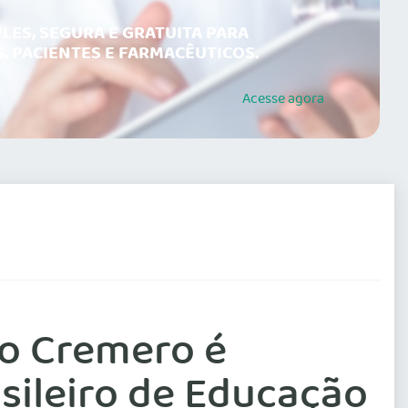
LES, SEGURA E GRATUITA PARA
, PACIENTES E FARMACÊUTICOS.
Acesse
agora
do Cremero é
sileiro de Educação