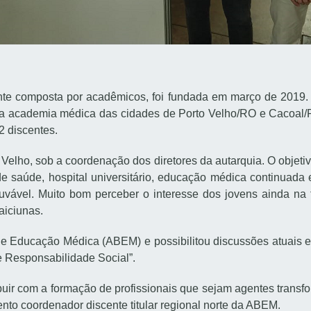
nte composta por acadêmicos, foi fundada em março de 2019. 
ada academia médica das cidades de Porto Velho/RO e Cacoal
2 discentes.
lho, sob a coordenação dos diretores da autarquia. O objetiv
e saúde, hospital universitário, educação médica continuad
a louvável. Muito bom perceber o interesse dos jovens ainda 
aiciunas.
de Educação Médica (ABEM) e possibilitou discussões atuais 
 Responsabilidade Social”.
buir com a formação de profissionais que sejam agentes trans
nto coordenador discente titular regional norte da ABEM.