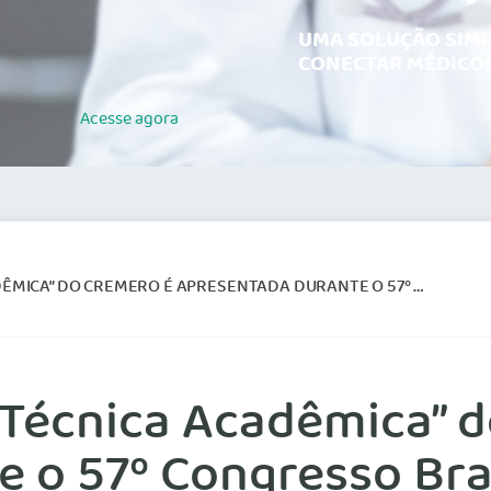
UMA SOLUÇÃO SIMP
CONECTAR MÉDICOS
Acesse
agora
 APRESENTADA DURANTE O 57º CONGRESSO BRASILEIRO DE EDUCAÇÃO MÉDICA NO PARÁ
 Técnica Acadêmica” 
 o 57º Congresso Bra