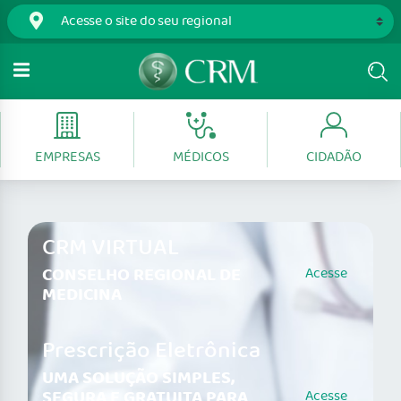
EMPRESAS
MÉDICOS
CIDADÃO
CRM VIRTUAL
CONSELHO REGIONAL DE
Acesse
MEDICINA
Prescrição Eletrônica
UMA SOLUÇÃO SIMPLES,
SEGURA E GRATUITA PARA
Acesse