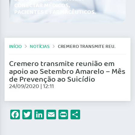
CONECTAR MÉDICOS,
PACIENTES E FARMACÊUTICOS.
INÍCIO
NOTÍCIAS
CREMERO TRANSMITE REUNIÃO EM APOIO AO SETEMBRO AMARELO – MÊS DE PREVENÇÃO AO SUICÍDIO
Cremero transmite reunião em
apoio ao Setembro Amarelo – Mês
de Prevenção ao Suicídio
24/09/2020 | 12:11
Facebook
Twitter
LinkedIn
Email
Print
Share