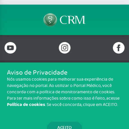
Aviso de Privacidade
Telefone: 69 99912-5448
Nós usamos cookies para melhorar sua experiência de
Email: protocolo@cremero.org.br
navegação no portal. Ao utilizar o Portal Médico, você
Avenida dos Imigrantes, 3414, Liberdade, Porto Velho/RO - CEP: 76803-
concorda com a política de monitoramento de cookies.
850
Para ter mais informações sobre como isso é feito, acesse
Política de cookies
. Se você concorda, clique em ACEITO.
Copyright CREMERO. Todos os direitos reservados.
TRANSPARÊNCIA E PRESTAÇÃO DE
CONTAS
ACEITO