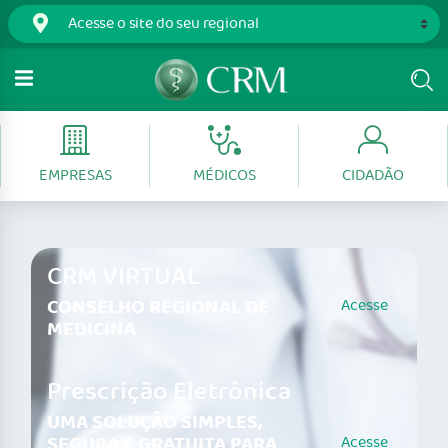
EMPRESAS
MÉDICOS
CIDADÃO
CRM VIRTUAL
CONSELHO REGIONAL DE
Acesse
MEDICINA
Prescrição Eletrônica
UMA SOLUÇÃO SIMPLES,
SEGURA E GRATUITA PARA
Acesse