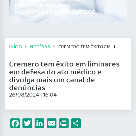
CONECTAR MÉDICOS,
PACIENTES E FARMACÊUTICOS.
INÍCIO
NOTÍCIAS
CREMERO TEM ÊXITO EM LIMINARES EM DEFESA DO ATO MÉDICO E DIVULGA MAIS UM CANAL DE DENÚNCIAS
Cremero tem êxito em liminares
em defesa do ato médico e
divulga mais um canal de
denúncias
26/08/2024 | 16:04
Facebook
Twitter
LinkedIn
Email
Print
Share