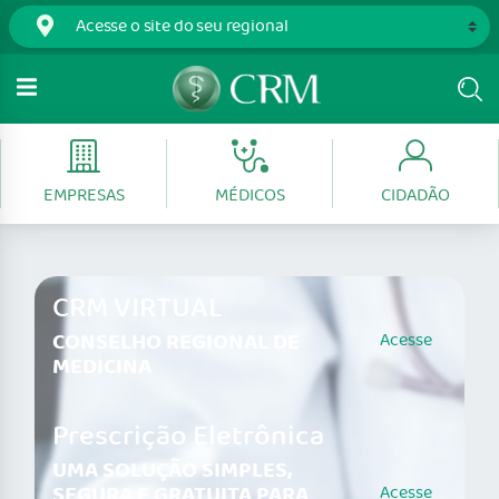
EMPRESAS
MÉDICOS
CIDADÃO
CRM VIRTUAL
CONSELHO REGIONAL DE
Acesse
MEDICINA
Prescrição Eletrônica
UMA SOLUÇÃO SIMPLES,
SEGURA E GRATUITA PARA
Acesse