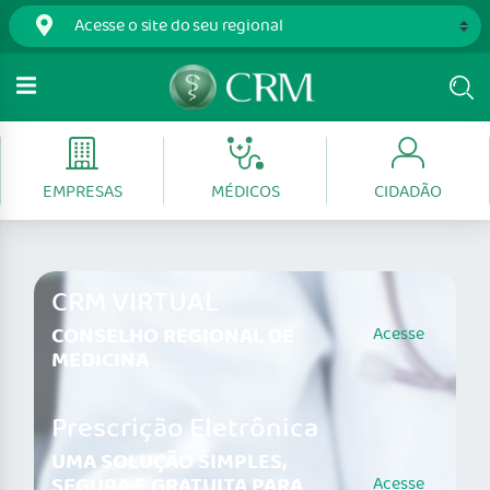
EMPRESAS
MÉDICOS
CIDADÃO
CRM VIRTUAL
CONSELHO REGIONAL DE
Acesse
MEDICINA
Prescrição Eletrônica
UMA SOLUÇÃO SIMPLES,
SEGURA E GRATUITA PARA
Acesse