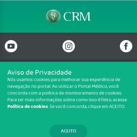
Aviso de Privacidade
Telefone: 69 99912-5448
Nós usamos cookies para melhorar sua experiência de
Email: protocolo@cremero.org.br
navegação no portal. Ao utilizar o Portal Médico, você
Avenida dos Imigrantes, 3414, Liberdade, Porto Velho/RO - CEP: 76803-
concorda com a política de monitoramento de cookies.
850
Para ter mais informações sobre como isso é feito, acesse
Política de cookies
. Se você concorda, clique em ACEITO.
Copyright CREMERO. Todos os direitos reservados.
TRANSPARÊNCIA E PRESTAÇÃO DE
CONTAS
ACEITO