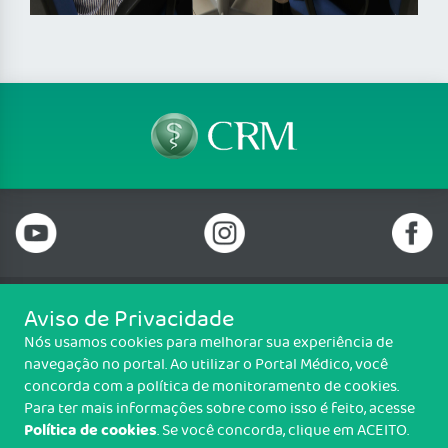
Aviso de Privacidade
Telefone: 69 99912-5448
Nós usamos cookies para melhorar sua experiência de
Email: protocolo@cremero.org.br
navegação no portal. Ao utilizar o Portal Médico, você
Avenida dos Imigrantes, 3414, Liberdade, Porto Velho/RO - CEP: 76803-
concorda com a política de monitoramento de cookies.
850
Para ter mais informações sobre como isso é feito, acesse
Política de cookies
. Se você concorda, clique em ACEITO.
Copyright CREMERO. Todos os direitos reservados.