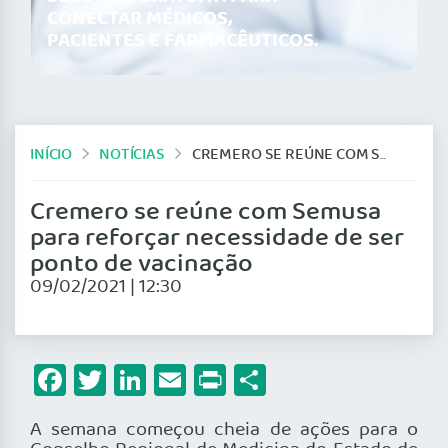
CONECTAR MÉDICOS,
PACIENTES E FARMACÊUTICOS.
INÍCIO
NOTÍCIAS
CREMERO SE REÚNE COM SEMUSA PARA REFORÇAR NECESSIDADE DE SER PONTO DE VACINAÇÃO
Cremero se reúne com Semusa
para reforçar necessidade de ser
ponto de vacinação
09/02/2021 | 12:30
Facebook
Twitter
LinkedIn
Email
Print
Share
A semana começou cheia de ações para o