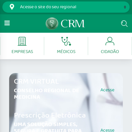
EMPRESAS
MÉDICOS
CIDADÃO
CRM VIRTUAL
CONSELHO REGIONAL DE
Acesse
MEDICINA
Prescrição Eletrônica
UMA SOLUÇÃO SIMPLES,
SEGURA E GRATUITA PARA
Acesse