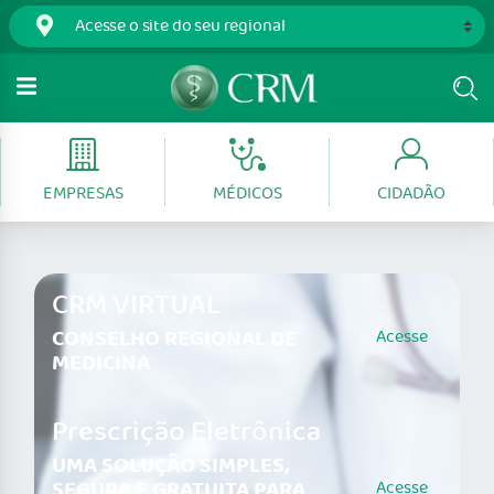
EMPRESAS
MÉDICOS
CIDADÃO
CRM VIRTUAL
CONSELHO REGIONAL DE
Acesse
MEDICINA
Prescrição Eletrônica
UMA SOLUÇÃO SIMPLES,
SEGURA E GRATUITA PARA
Acesse