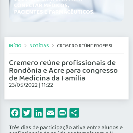
CONECTAR MÉDICOS,
PACIENTES E FARMACÊUTICOS.
INÍCIO
NOTÍCIAS
CREMERO REÚNE PROFISSIONAIS DE RONDÔNIA E ACRE PARA CONGRESSO DE MEDICINA DA FAMÍLIA
Cremero reúne profissionais de
Rondônia e Acre para congresso
de Medicina da Família
23/05/2022 | 11:22
Facebook
Twitter
LinkedIn
Email
Print
Share
Três dias de participação ativa entre alunos e