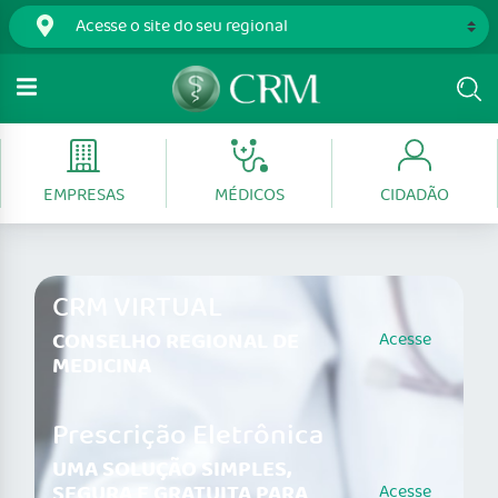
EMPRESAS
MÉDICOS
CIDADÃO
CRM VIRTUAL
CONSELHO REGIONAL DE
Acesse
MEDICINA
Prescrição Eletrônica
UMA SOLUÇÃO SIMPLES,
SEGURA E GRATUITA PARA
Acesse