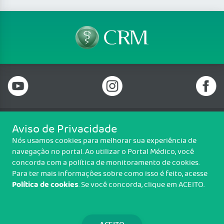
Aviso de Privacidade
Telefone: 69 99912-5448
Nós usamos cookies para melhorar sua experiência de
Email: protocolo@cremero.org.br
navegação no portal. Ao utilizar o Portal Médico, você
Avenida dos Imigrantes, 3414, Liberdade, Porto Velho/RO - CEP: 76803-
concorda com a política de monitoramento de cookies.
850
Para ter mais informações sobre como isso é feito, acesse
Política de cookies
. Se você concorda, clique em ACEITO.
Copyright CREMERO. Todos os direitos reservados.
TRANSPARÊNCIA E PRESTAÇÃO DE
CONTAS