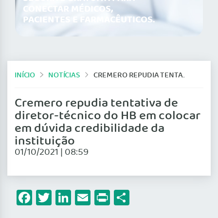
CONECTAR MÉDICOS,
PACIENTES E FARMACÊUTICOS.
INÍCIO
NOTÍCIAS
CREMERO REPUDIA TENTATIVA DE DIRETOR-TÉCNICO DO HB EM COLOCAR EM DÚVIDA CREDIBILIDADE DA INSTITUIÇÃO
Cremero repudia tentativa de
diretor-técnico do HB em colocar
em dúvida credibilidade da
instituição
01/10/2021 | 08:59
Facebook
Twitter
LinkedIn
Email
Print
Share