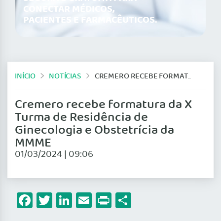
CONECTAR MÉDICOS,
PACIENTES E FARMACÊUTICOS.
INÍCIO
NOTÍCIAS
CREMERO RECEBE FORMATURA DA X TURMA DE RESIDÊNCIA DE GINECOLOGIA E OBSTETRÍCIA DA MMME
Cremero recebe formatura da X
Turma de Residência de
Ginecologia e Obstetrícia da
MMME
01/03/2024 | 09:06
Facebook
Twitter
LinkedIn
Email
Print
Share