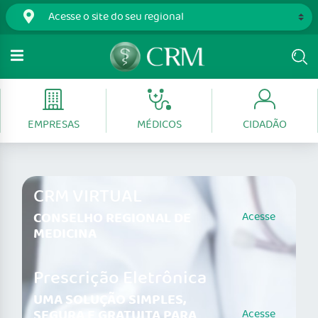
EMPRESAS
MÉDICOS
CIDADÃO
CRM VIRTUAL
CONSELHO REGIONAL DE
Acesse
MEDICINA
Prescrição Eletrônica
UMA SOLUÇÃO SIMPLES,
SEGURA E GRATUITA PARA
Acesse