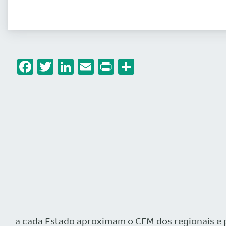
Facebook
Twitter
LinkedIn
Email
Print
Share
a cada Estado aproximam o CFM dos regionais e p