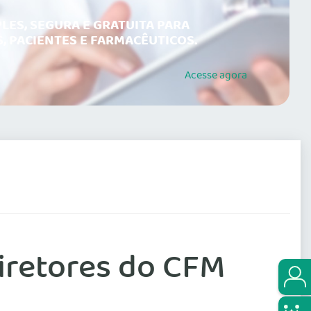
LES, SEGURA E GRATUITA PARA
, PACIENTES E FARMACÊUTICOS.
Acesse
agora
diretores do CFM