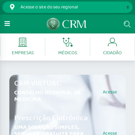
EMPRESAS
MÉDICOS
CIDADÃO
CRM VIRTUAL
CONSELHO REGIONAL DE
Acesse
MEDICINA
Prescrição Eletrônica
UMA SOLUÇÃO SIMPLES,
SEGURA E GRATUITA PARA
Acesse