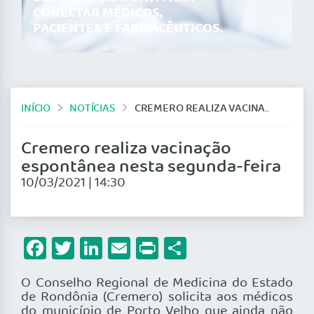
CONECTAR MÉDICOS,
PACIENTES E FARMACÊUTICOS.
INÍCIO
NOTÍCIAS
CREMERO REALIZA VACINAÇÃO ESPONTÂNEA NESTA SEGUNDA-FEIRA
Cremero realiza vacinação
espontânea nesta segunda-feira
10/03/2021 | 14:30
Facebook
Twitter
LinkedIn
Email
Print
Share
O Conselho Regional de Medicina do Estado
de Rondônia (Cremero) solicita aos médicos
do município de Porto Velho que ainda não