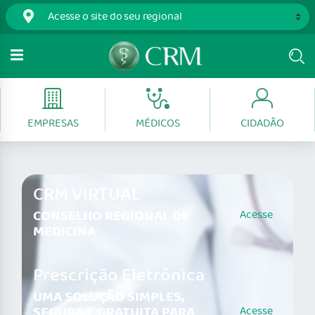
EMPRESAS
MÉDICOS
CIDADÃO
CRM VIRTUAL
CONSELHO REGIONAL DE
Acesse
MEDICINA
Prescrição Eletrônica
UMA SOLUÇÃO SIMPLES,
SEGURA E GRATUITA PARA
Acesse