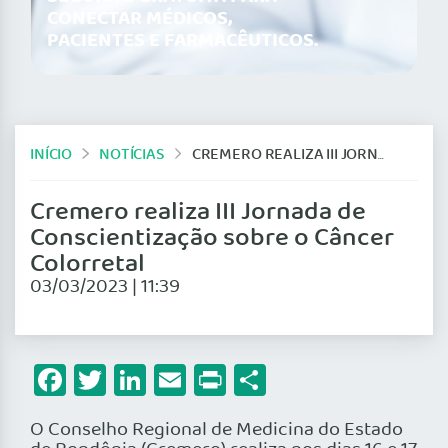
CONECTAR MÉDICOS,
PACIENTES E FARMACÊUTICOS.
INÍCIO
NOTÍCIAS
CREMERO REALIZA III JORNADA DE CONSCIENTIZAÇÃO SOBRE O CÂNCER COLORRETAL
Cremero realiza III Jornada de
Conscientização sobre o Câncer
Colorretal
03/03/2023 | 11:39
Facebook
Twitter
LinkedIn
Email
Print
Share
O Conselho Regional de Medicina do Estado