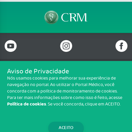
Aviso de Privacidade
Telefone: 69 99912-5448
Nós usamos cookies para melhorar sua experiência de
Email: protocolo@cremero.org.br
navegação no portal. Ao utilizar o Portal Médico, você
Avenida dos Imigrantes, 3414, Liberdade, Porto Velho/RO - CEP: 76803-
concorda com a política de monitoramento de cookies.
850
Para ter mais informações sobre como isso é feito, acesse
Política de cookies
. Se você concorda, clique em ACEITO.
Copyright CREMERO. Todos os direitos reservados.
TRANSPARÊNCIA E PRESTAÇÃO DE
CONTAS
ACEITO