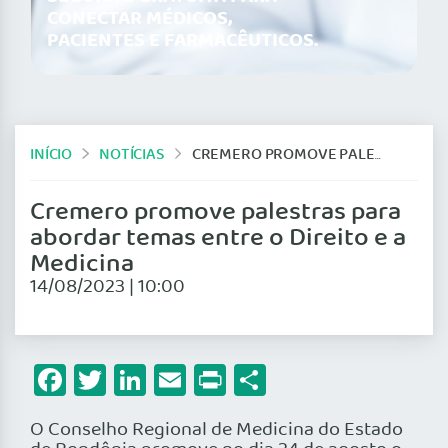
CONECTAR MÉDICOS,
PACIENTES E FARMACÊUTICOS.
INÍCIO
NOTÍCIAS
CREMERO PROMOVE PALESTRAS PARA ABORDAR TEMAS ENTRE O DIREITO E A MEDICINA
Cremero promove palestras para
abordar temas entre o Direito e a
Medicina
14/08/2023 | 10:00
Facebook
Twitter
LinkedIn
Email
Print
Share
O Conselho Regional de Medicina do Estado