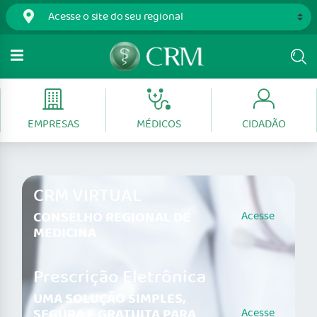
EMPRESAS
MÉDICOS
CIDADÃO
CRM VIRTUAL
CONSELHO REGIONAL DE
Acesse
MEDICINA
Prescrição Eletrônica
UMA SOLUÇÃO SIMPLES,
SEGURA E GRATUITA PARA
Acesse