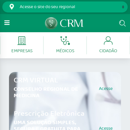
EMPRESAS
MÉDICOS
CIDADÃO
CRM VIRTUAL
CONSELHO REGIONAL DE
Acesse
MEDICINA
Prescrição Eletrônica
UMA SOLUÇÃO SIMPLES,
SEGURA E GRATUITA PARA
Acesse