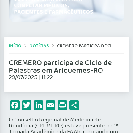
CONECTAR MÉDICOS,
PACIENTES E FARMACÊUTICOS.
INÍCIO
NOTÍCIAS
CREMERO PARTICIPA DE CICLO DE PALESTRAS EM ARIQUEMES-RO
CREMERO participa de Ciclo de
Palestras em Ariquemes-RO
29/07/2025 | 11:22
Facebook
Twitter
LinkedIn
Email
Print
Share
O Conselho Regional de Medicina de
Rondônia (CREMERO) esteve presente na 1ª
Jornada Acadêmica da FAAR, marcando um