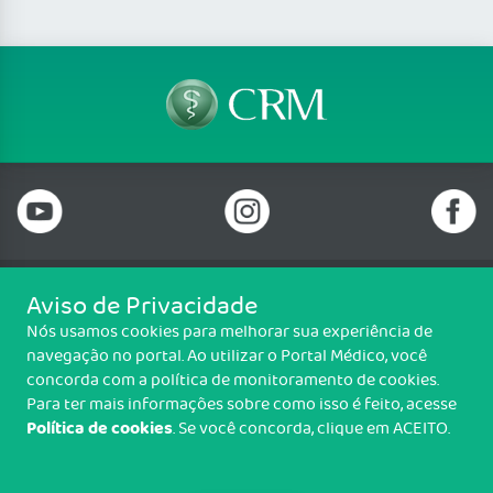
Aviso de Privacidade
Telefone: 69 99912-5448
Nós usamos cookies para melhorar sua experiência de
Email: protocolo@cremero.org.br
navegação no portal. Ao utilizar o Portal Médico, você
Avenida dos Imigrantes, 3414, Liberdade, Porto Velho/RO - CEP: 76803-
concorda com a política de monitoramento de cookies.
850
Para ter mais informações sobre como isso é feito, acesse
Política de cookies
. Se você concorda, clique em ACEITO.
Copyright CREMERO. Todos os direitos reservados.
TRANSPARÊNCIA E PRESTAÇÃO DE