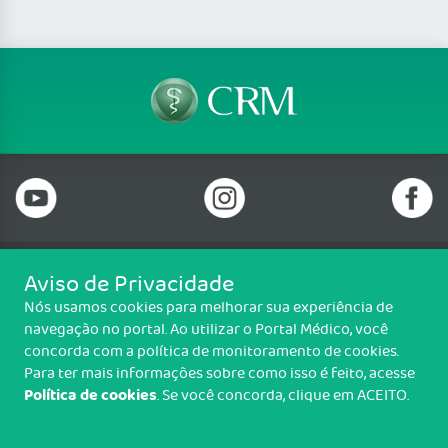
Aviso de Privacidade
Telefone: 69 99912-5448
Nós usamos cookies para melhorar sua experiência de
Email: protocolo@cremero.org.br
navegação no portal. Ao utilizar o Portal Médico, você
Avenida dos Imigrantes, 3414, Liberdade, Porto Velho/RO - CEP: 76803-
concorda com a política de monitoramento de cookies.
850
Para ter mais informações sobre como isso é feito, acesse
Política de cookies
. Se você concorda, clique em ACEITO.
Copyright CREMERO. Todos os direitos reservados.
TRANSPARÊNCIA E PRESTAÇÃO DE