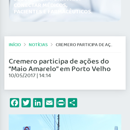
CONECTAR MÉDICOS,
PACIENTES E FARMACÊUTICOS.
INÍCIO
NOTÍCIAS
CREMERO PARTICIPA DE AÇÕES DO “MAIO AMARELO” EM PORTO VELHO
Cremero participa de ações do
“Maio Amarelo” em Porto Velho
10/05/2017 | 14:14
Facebook
Twitter
LinkedIn
Email
Print
Share