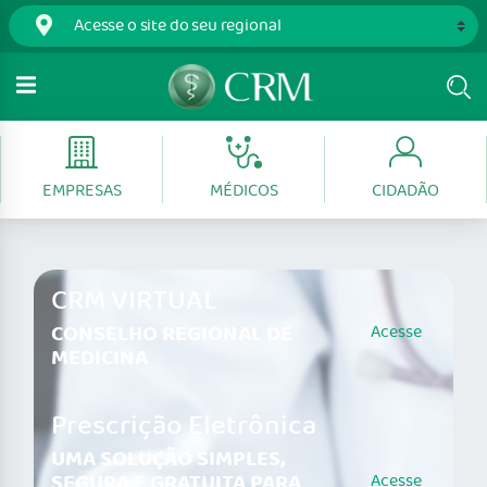
EMPRESAS
MÉDICOS
CIDADÃO
CRM VIRTUAL
CONSELHO REGIONAL DE
Acesse
MEDICINA
Prescrição Eletrônica
UMA SOLUÇÃO SIMPLES,
SEGURA E GRATUITA PARA
Acesse