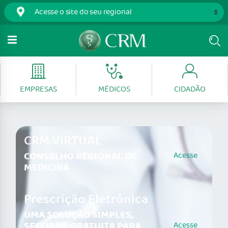
EMPRESAS
MÉDICOS
CIDADÃO
CRM VIRTUAL
CONSELHO REGIONAL DE
Acesse
MEDICINA
Prescrição Eletrônica
UMA SOLUÇÃO SIMPLES,
SEGURA E GRATUITA PARA
Acesse