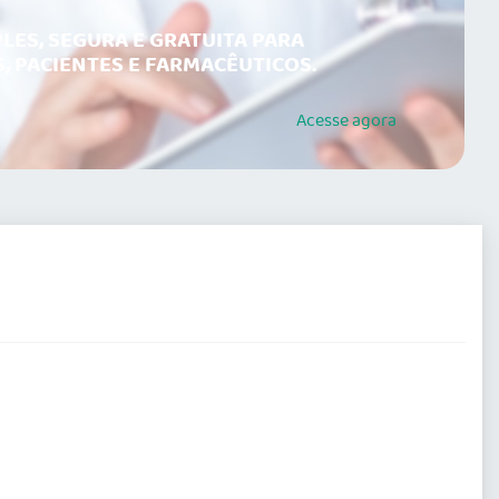
LES, SEGURA E GRATUITA PARA
, PACIENTES E FARMACÊUTICOS.
Acesse
agora