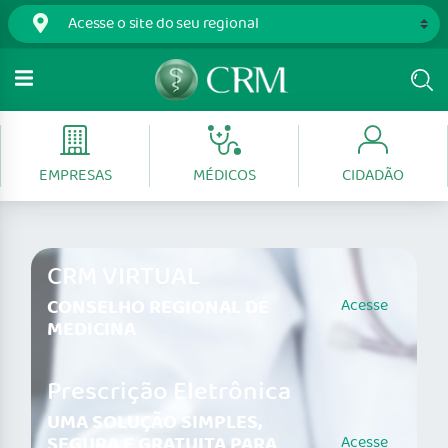
EMPRESAS
MÉDICOS
CIDADÃO
CRM VIRTUAL
CONSELHO REGIONAL DE
Acesse
MEDICINA
Prescrição Eletrônica
UMA SOLUÇÃO SIMPLES,
SEGURA E GRATUITA PARA
Acesse