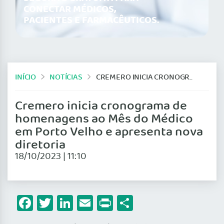
CONECTAR MÉDICOS,
PACIENTES E FARMACÊUTICOS.
INÍCIO
NOTÍCIAS
CREMERO INICIA CRONOGRAMA DE HOMENAGENS AO MÊS DO MÉDICO EM PORTO VELHO E APRESENTA NOVA DIRETORIA
Cremero inicia cronograma de
homenagens ao Mês do Médico
em Porto Velho e apresenta nova
diretoria
18/10/2023 | 11:10
Facebook
Twitter
LinkedIn
Email
Print
Share