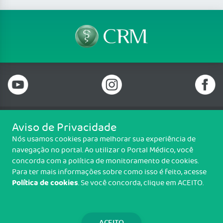
Aviso de Privacidade
Telefone: 69 99912-5448
Nós usamos cookies para melhorar sua experiência de
Email: protocolo@cremero.org.br
navegação no portal. Ao utilizar o Portal Médico, você
Avenida dos Imigrantes, 3414, Liberdade, Porto Velho/RO - CEP: 76803-
concorda com a política de monitoramento de cookies.
850
Para ter mais informações sobre como isso é feito, acesse
Política de cookies
. Se você concorda, clique em ACEITO.
Copyright CREMERO. Todos os direitos reservados.
TRANSPARÊNCIA E PRESTAÇÃO DE
CONTAS
ACEITO