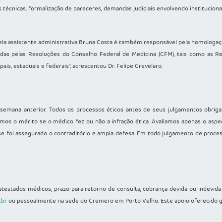
 técnicas, formalização de pareceres, demandas judiciais envolvendo institucion
a assistente administrativa Bruna Costa é também responsável pela homologação 
adas pelas Resoluções do Conselho Federal de Medicina (CFM), tais como as R
ais, estaduais e federais”, acrescentou Dr. Felipe Crevelaro.
a semana anterior. Todos os processos éticos antes de seus julgamentos obr
amos o mérito se o médico fez ou não a infração ética. Avaliamos apenas o aspec
 foi assegurado o contraditório e ampla defesa. Em todo julgamento de processo
testados médicos, prazo para retorno de consulta, cobrança devida ou indevida
.br
ou pessoalmente na sede do Cremero em Porto Velho. Este apoio oferecido g