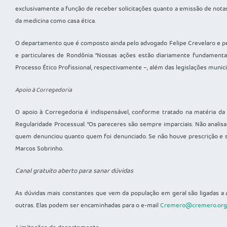
exclusivamente a função de receber solicitações quanto a emissão de notas
da medicina como casa ética.
O departamento que é composto ainda pelo advogado Felipe Crevelaro e pel
e particulares de Rondônia. “Nossas ações estão diariamente fundament
Processo Ético Profissional, respectivamente –, além das legislações municip
Apoio à Corregedoria
O apoio à Corregedoria é indispensável, conforme tratado na matéria d
Regularidade Processual. “Os pareceres são sempre imparciais. Não analis
quem denunciou quanto quem foi denunciado. Se não houve prescrição e se
Marcos Sobrinho.
Canal gratuito aberto para sanar dúvidas
As dúvidas mais constantes que vem da população em geral são ligadas a a
outras. Elas podem ser encaminhadas para o e-mail
Cremero@cremero.org