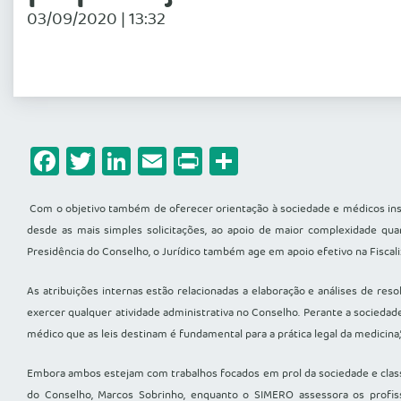
03/09/2020 | 13:32
Facebook
Twitter
LinkedIn
Email
Print
Share
Com o objetivo também de oferecer orientação à sociedade e médicos insc
desde as mais simples solicitações, ao apoio de maior complexidade qu
Presidência do Conselho, o Jurídico também age em apoio efetivo na Fiscali
As atribuições internas estão relacionadas a elaboração e análises de res
exercer qualquer atividade administrativa no Conselho. Perante a socieda
médico que as leis destinam é fundamental para a prática legal da medicina
Embora ambos estejam com trabalhos focados em prol da sociedade e classe
do Conselho, Marcos Sobrinho, enquanto o SIMERO assessora os profissi