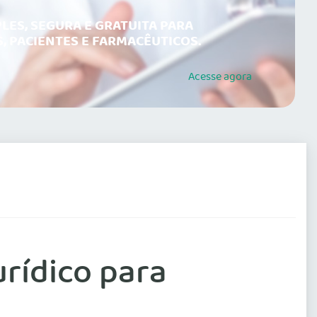
LES, SEGURA E GRATUITA PARA
, PACIENTES E FARMACÊUTICOS.
Acesse
agora
urídico para