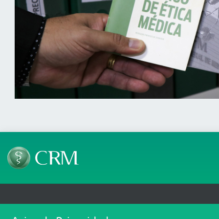
Telefone: 69 99912-5448
Email: protocolo@cremero.