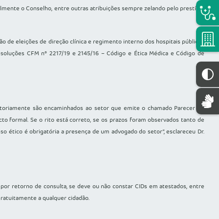
almente o Conselho, entre outras atribuições sempre zelando pelo prestígio
de eleições de direção clínica e regimento interno dos hospitais públicos
esoluções CFM nº 2217/19 e 2145/16 – Código e Ética Médica e Código de
igatoriamente são encaminhados ao setor que emite o chamado Parecer de
to formal. Se o rito está correto, se os prazos foram observados tanto de
 ético é obrigatória a presença de um advogado do setor”, esclareceu Dr.
 por retorno de consulta, se deve ou não constar CIDs em atestados, entre
ratuitamente a qualquer cidadão.