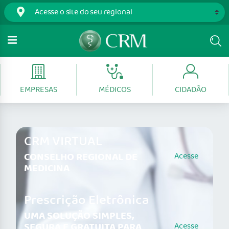
EMPRESAS
MÉDICOS
CIDADÃO
CRM VIRTUAL
CONSELHO REGIONAL DE
Acesse
MEDICINA
Prescrição Eletrônica
UMA SOLUÇÃO SIMPLES,
SEGURA E GRATUITA PARA
Acesse