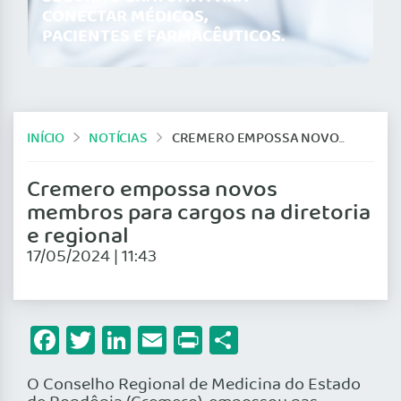
CONECTAR MÉDICOS,
PACIENTES E FARMACÊUTICOS.
INÍCIO
NOTÍCIAS
CREMERO EMPOSSA NOVOS MEMBROS PARA CARGOS NA DIRETORIA E REGIONAL
Cremero empossa novos
membros para cargos na diretoria
e regional
17/05/2024 | 11:43
Facebook
Twitter
LinkedIn
Email
Print
Share
O Conselho Regional de Medicina do Estado