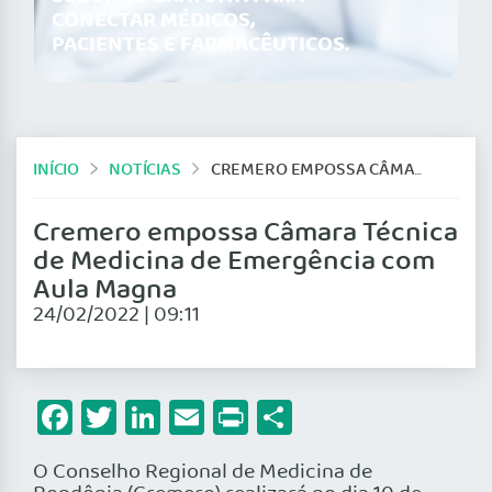
CONECTAR MÉDICOS,
PACIENTES E FARMACÊUTICOS.
INÍCIO
NOTÍCIAS
CREMERO EMPOSSA CÂMARA TÉCNICA DE MEDICINA DE EMERGÊNCIA COM AULA MAGNA
Cremero empossa Câmara Técnica
de Medicina de Emergência com
Aula Magna
24/02/2022 | 09:11
Facebook
Twitter
LinkedIn
Email
Print
Share
O Conselho Regional de Medicina de