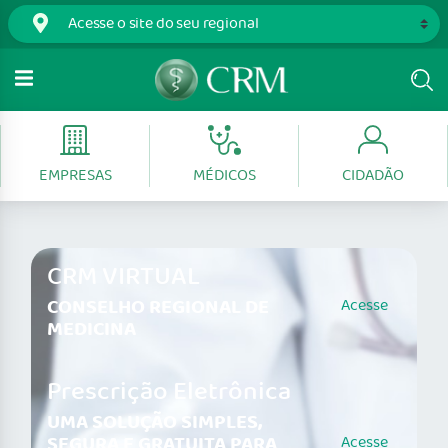
EMPRESAS
MÉDICOS
CIDADÃO
CRM VIRTUAL
CONSELHO REGIONAL DE
Acesse
MEDICINA
Prescrição Eletrônica
UMA SOLUÇÃO SIMPLES,
SEGURA E GRATUITA PARA
Acesse