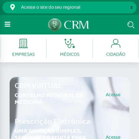
EMPRESAS
MÉDICOS
CIDADÃO
CRM VIRTUAL
CONSELHO REGIONAL DE
Acesse
MEDICINA
Prescrição Eletrônica
UMA SOLUÇÃO SIMPLES,
SEGURA E GRATUITA PARA
Acesse