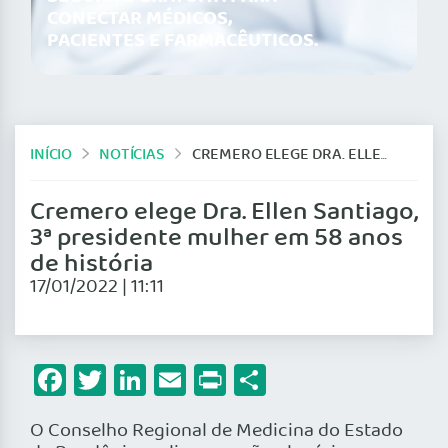
CONECTAR MÉDICOS,
PACIENTES E FARMACÊUTICOS.
INÍCIO
NOTÍCIAS
CREMERO ELEGE DRA. ELLEN SANTIAGO, 3ª PRESIDENTE MULHER EM 58 ANOS DE HISTÓRIA
Cremero elege Dra. Ellen Santiago,
3ª presidente mulher em 58 anos
de história
17/01/2022 | 11:11
Facebook
Twitter
LinkedIn
Email
Print
Share
O Conselho Regional de Medicina do Estado