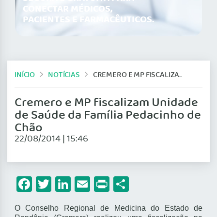
CONECTAR MÉDICOS,
PACIENTES E FARMACÊUTICOS.
INÍCIO
NOTÍCIAS
CREMERO E MP FISCALIZAM UNIDADE DE SAÚDE DA FAMÍLIA PEDACINHO DE CHÃO
Cremero e MP fiscalizam Unidade
de Saúde da Família Pedacinho de
Chão
22/08/2014 | 15:46
Facebook
Twitter
LinkedIn
Email
Print
Share
O Conselho Regional de Medicina do Estado de