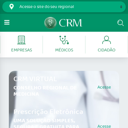
EMPRESAS
MÉDICOS
CIDADÃO
CRM VIRTUAL
CONSELHO REGIONAL DE
Acesse
MEDICINA
Prescrição Eletrônica
UMA SOLUÇÃO SIMPLES,
SEGURA E GRATUITA PARA
Acesse