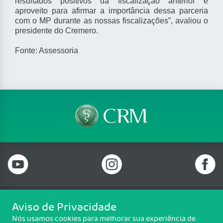
resultados positivos da fiscalização anterior e
aproveito para afirmar a importância dessa parceria
com o MP durante as nossas fiscalizações”, avaliou o
presidente do Cremero.
Fonte: Assessoria
Aviso de Privacidade
Telefone: 69 99912-5448
Nós usamos cookies para melhorar sua experiência de